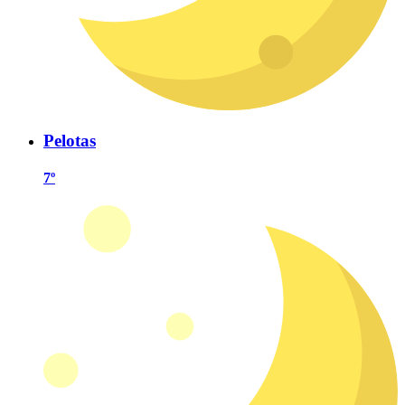
Pelotas
7º