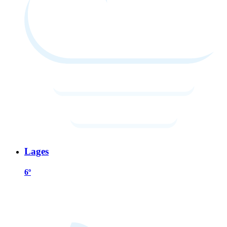
Lages
6º