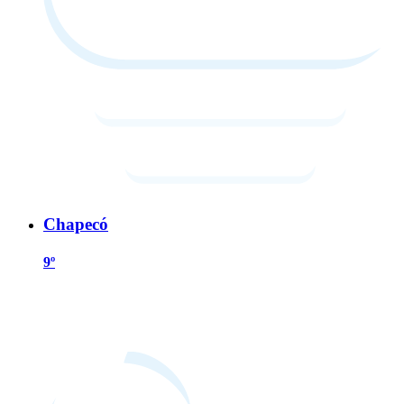
Chapecó
9º