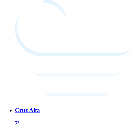
Cruz Alta
7º