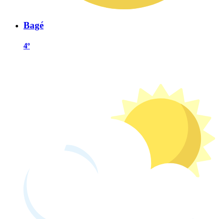
Bagé
4º