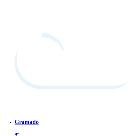
Gramado
9º