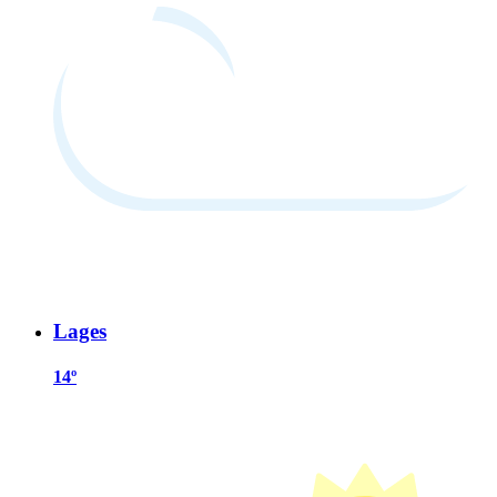
Lages
14º