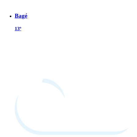
Bagé
13º