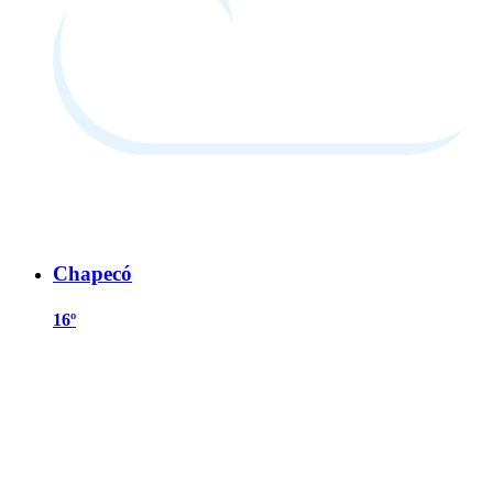
Chapecó
16º