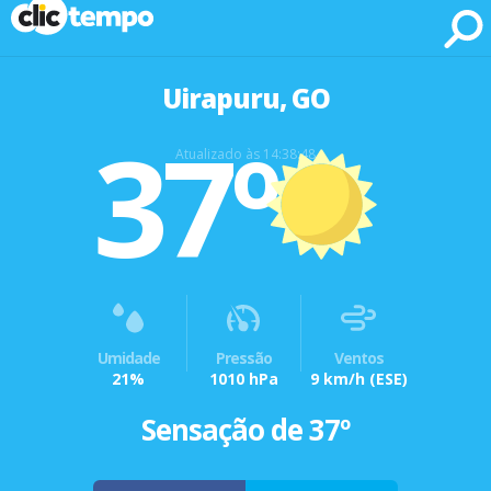
Fonte: CLIMATEMPO METEOROLOGIA
Uirapuru, GO
37º
Atualizado às 14:38:48
Umidade
Pressão
Ventos
21%
1010 hPa
9 km/h
(ESE)
Sensação de 37º