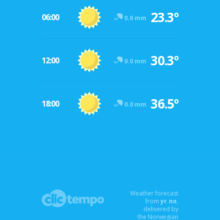
23.3º
06:00
0.0 mm
30.3º
12:00
0.0 mm
36.5º
18:00
0.0 mm
Weather forecast
from
yr.no
,
delivered by
the Norwegian