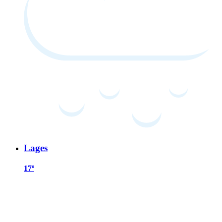
Lages
17º