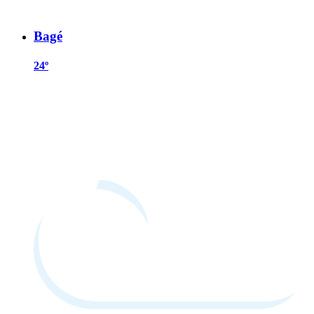
Bagé
24º