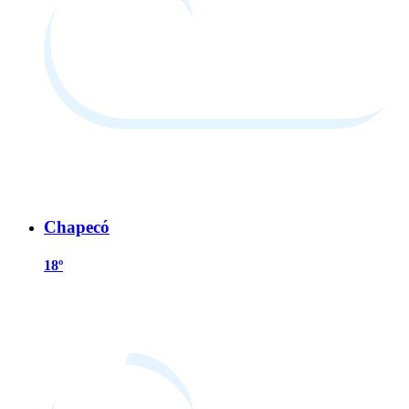
Chapecó
18º