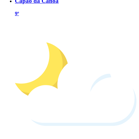
Capão da Canoa
9º