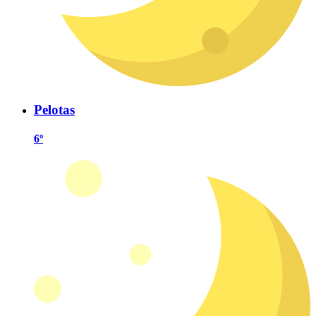
Pelotas
6º