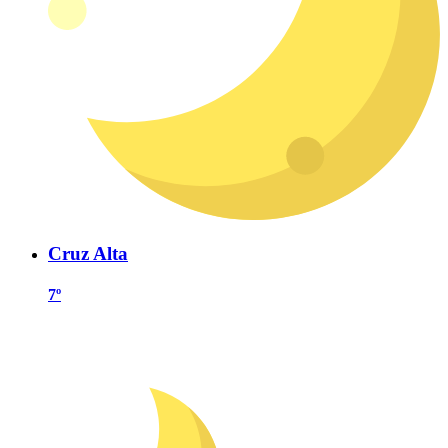
Cruz Alta
7º