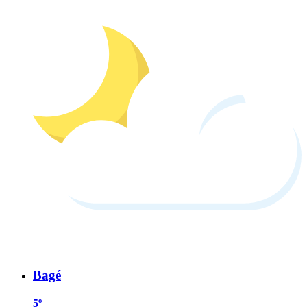
Bagé
5º