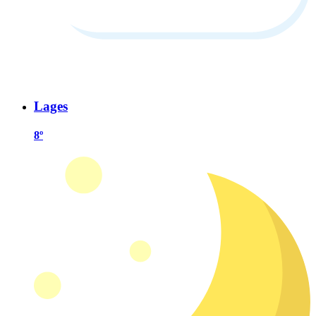
Lages
8º