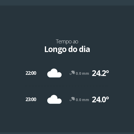
Tempo ao
Longo do dia
24.2º
22:00
0.0 mm
24.0º
23:00
0.0 mm
-12º
47º