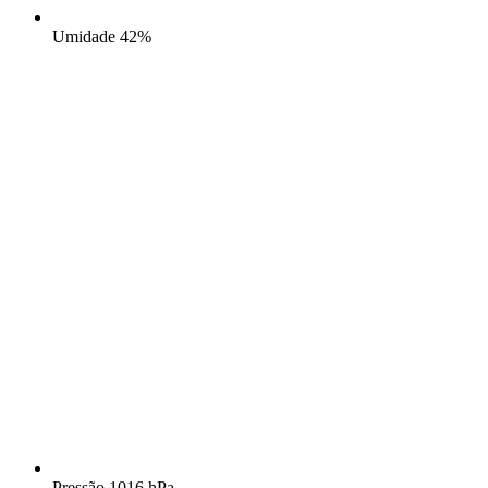
Umidade
42%
Pressão
1016 hPa