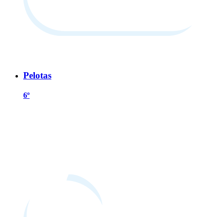
Pelotas
6º