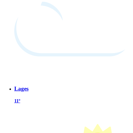
Lages
11º