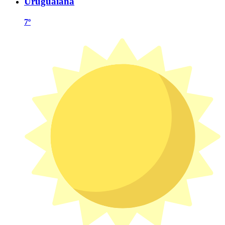
Uruguaiana
7º