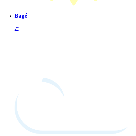
Bagé
7º