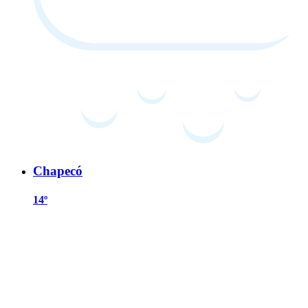
Chapecó
14º