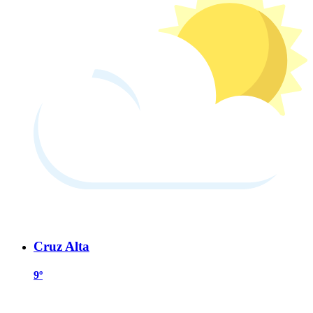
Cruz Alta
9º