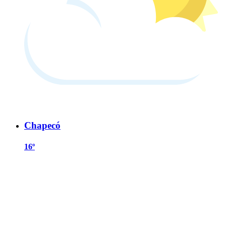
Chapecó
16º