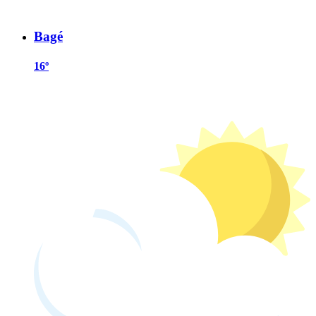
Bagé
16º