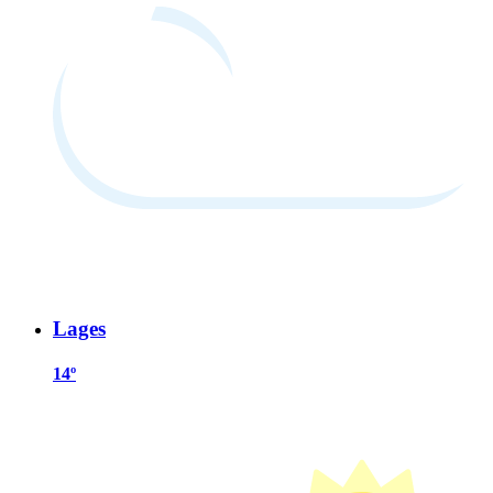
Lages
14º