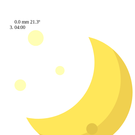
0.0 mm
21.3º
04:00