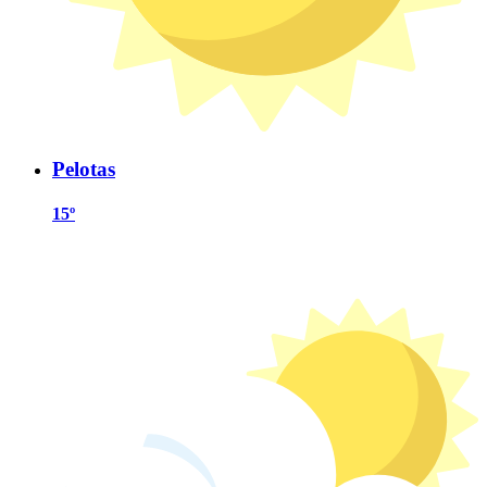
Pelotas
15º