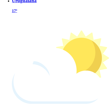
Uruguaiana
17º