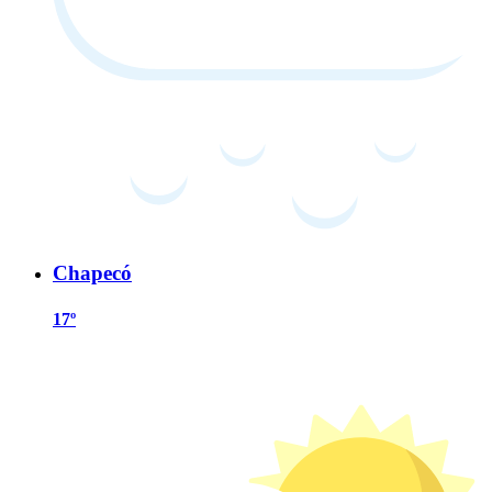
Chapecó
17º