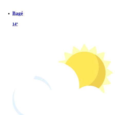
Bagé
14º