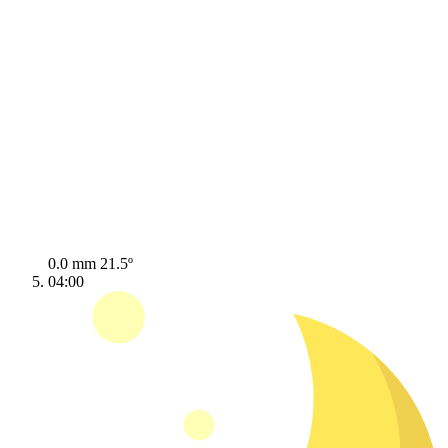
0.0 mm
21.5º
04:00