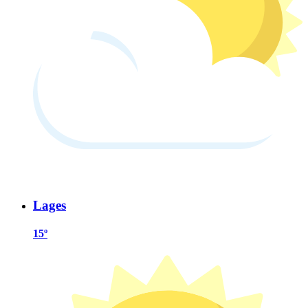
Lages
15º