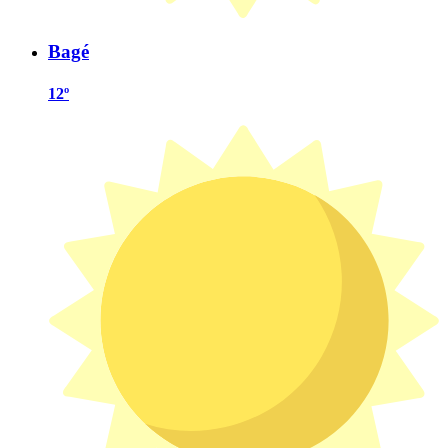
Bagé
12º