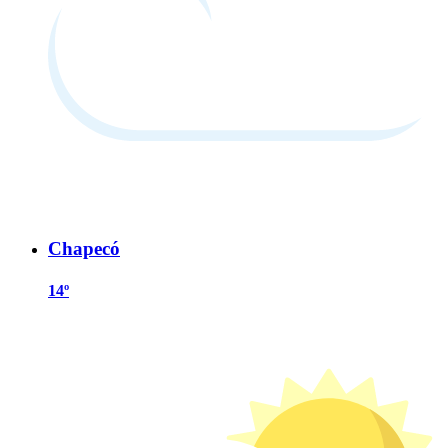
Chapecó
14º