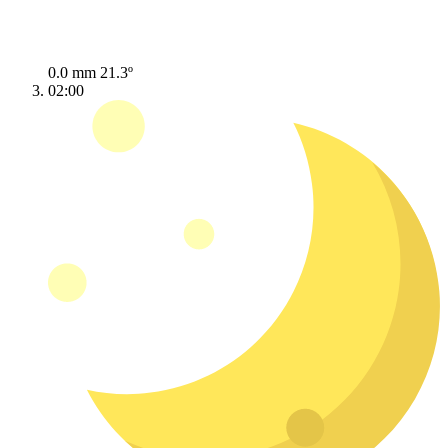
0.0 mm
21.3º
02:00