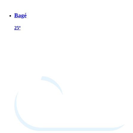
Bagé
25º