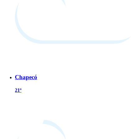
Chapecó
21º