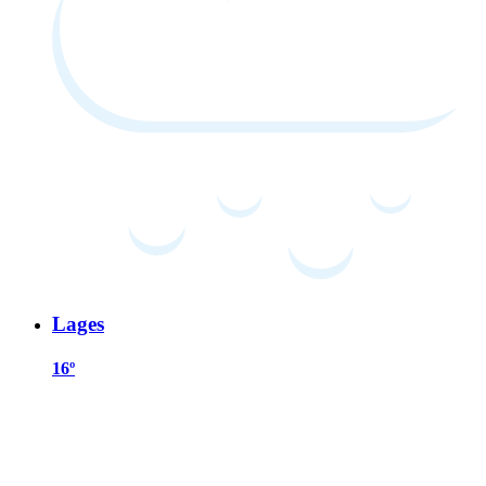
Lages
16º