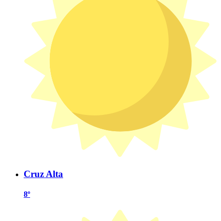
Cruz Alta
8º