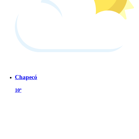
Chapecó
10º