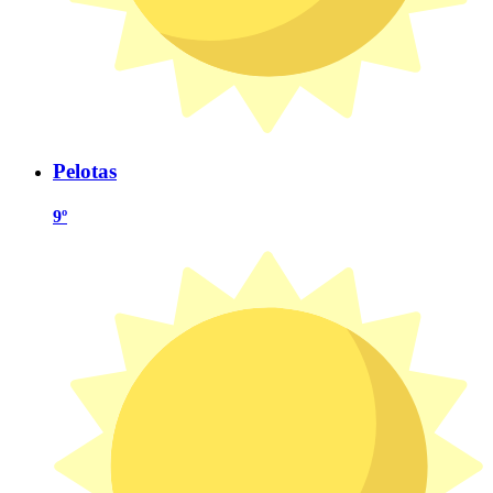
Pelotas
9º