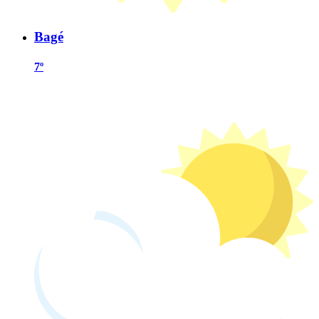
Bagé
7º