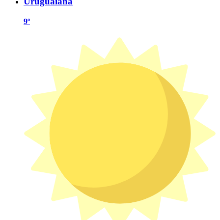
Uruguaiana
9º