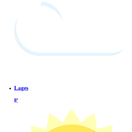
Lages
8º