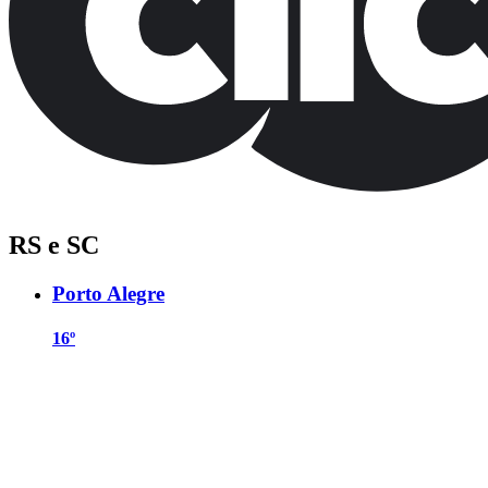
RS e SC
Porto Alegre
16º