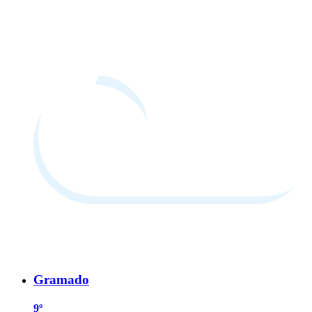
Gramado
9º