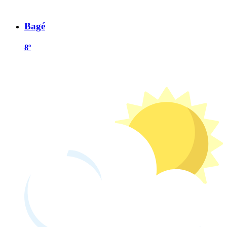
Bagé
8º