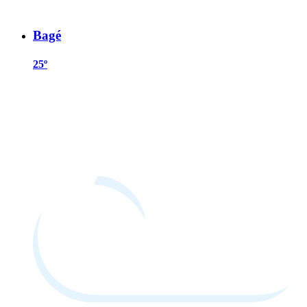
Bagé
25º