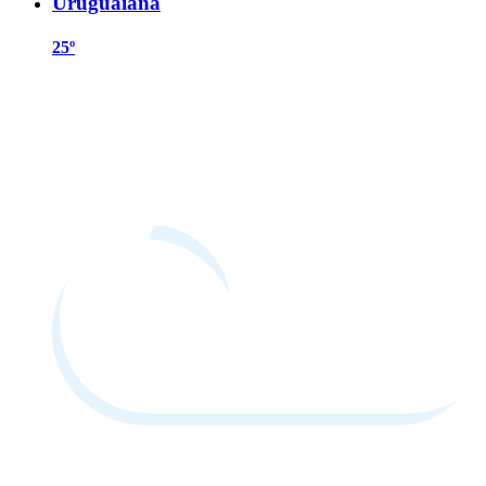
Uruguaiana
25º