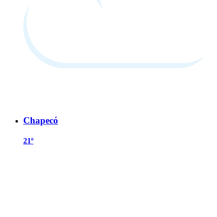
Chapecó
21º