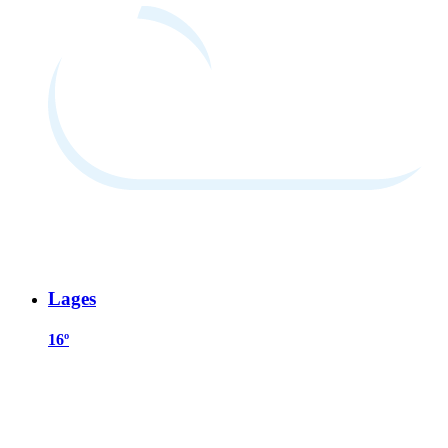
Lages
16º