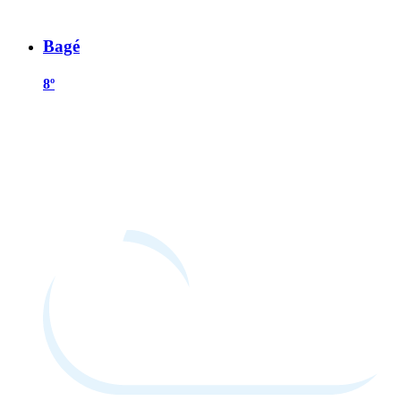
Bagé
8º