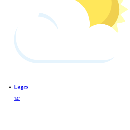
Lages
14º