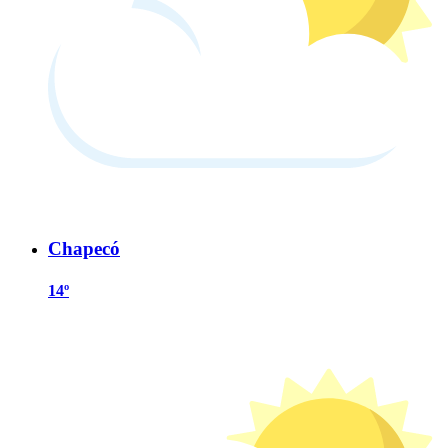
Chapecó
14º