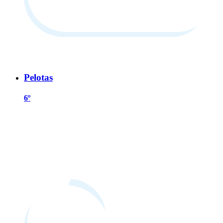
Pelotas
6º