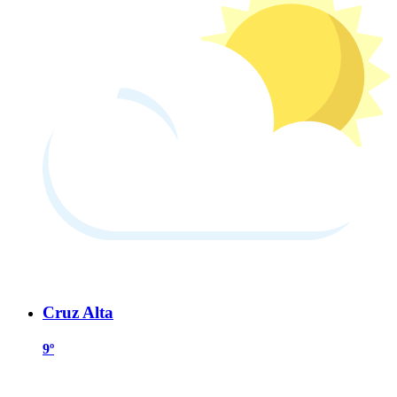
Cruz Alta
9º