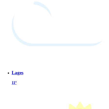
Lages
11º