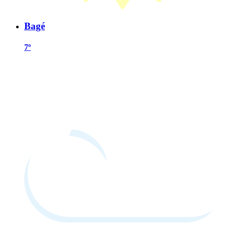
Bagé
7º