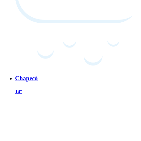
Chapecó
14º