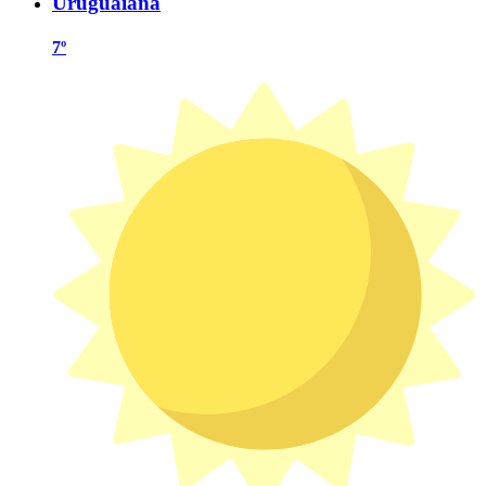
Uruguaiana
7º