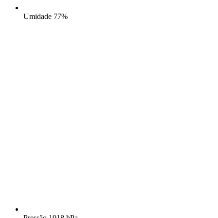
Umidade
77%
Pressão
1018 hPa