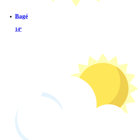
Bagé
14º