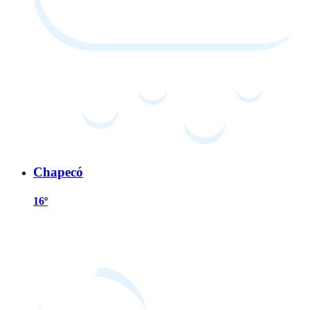
Chapecó
16º