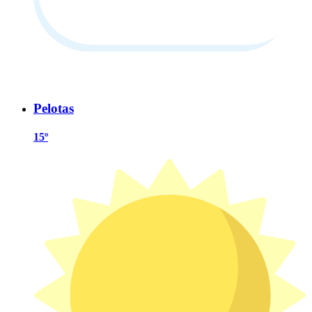
Pelotas
15º