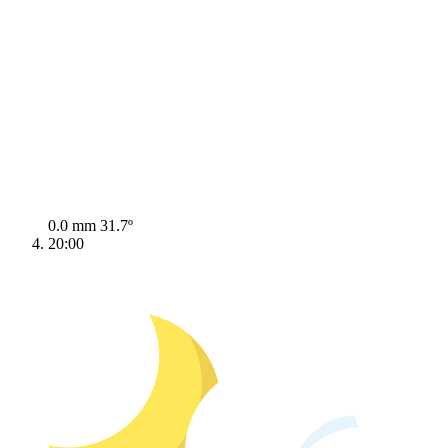
0.0 mm
31.7º
20:00