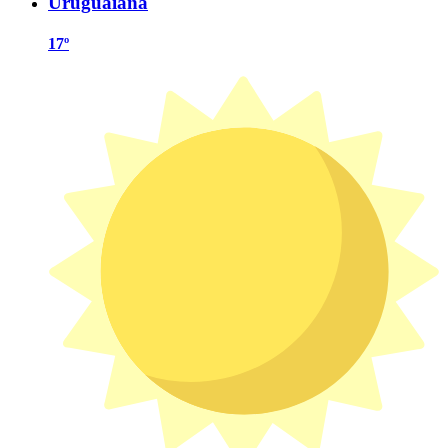
Uruguaiana
17º