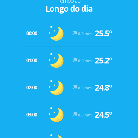
Tempo ao
Longo do dia
25.5º
00:00
0.0 mm
25.2º
01:00
0.0 mm
24.8º
02:00
0.0 mm
24.5º
03:00
0.0 mm