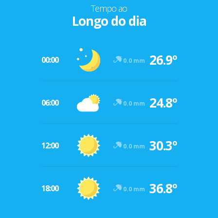
Tempo ao
Longo do dia
26.9º
00:00
0.0 mm
24.8º
06:00
0.0 mm
30.3º
12:00
0.0 mm
36.8º
18:00
0.0 mm