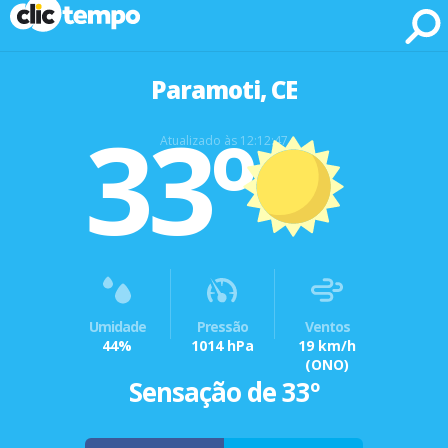
Fonte: CLIMATEMPO METEOROLOGIA
Paramoti, CE
33º
Atualizado às 12:12:47
Umidade
Pressão
Ventos
44%
1014 hPa
19 km/h
(ONO)
Sensação de 33º