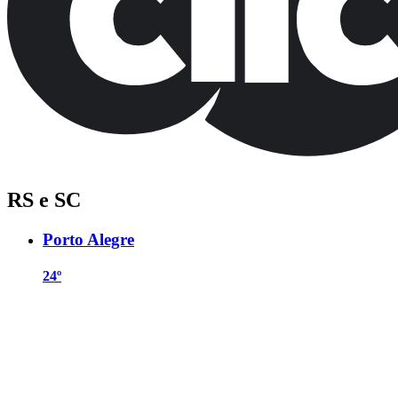
RS e SC
Porto Alegre
24º