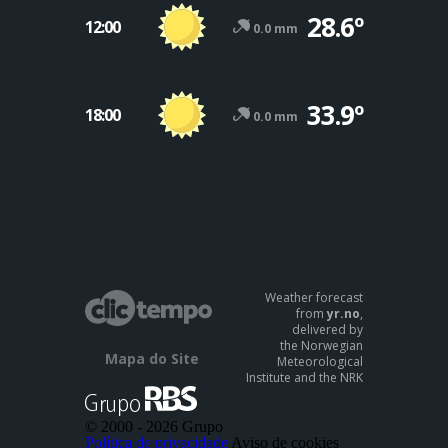
28.6º
12:00
0.0 mm
33.9º
18:00
0.0 mm
Weather forecast
from
yr.no
,
delivered by
the Norwegian
Mapa do Site
Meteorological
Institute and the NRK
© 2000 -
2026 Grupo
Política de privacidade
Aviso de cookies