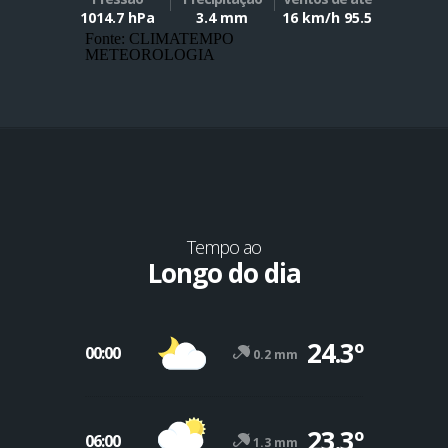
1014.7 hPa
3.4 mm
16 km/h 95.5
Fonte: CLIMATEMPO
METEOROLOGIA
Tempo ao
Longo do dia
24.3º
00:00
0.2 mm
23.3º
06:00
1.3 mm