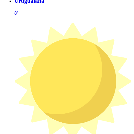
Uruguaiana
8º