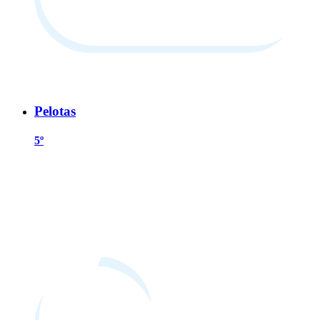
Pelotas
5º