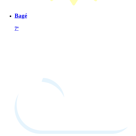
Bagé
7º