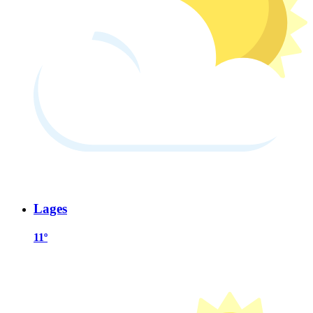
Lages
11º