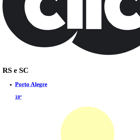
RS e SC
Porto Alegre
18º