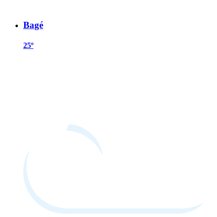
Bagé
25º