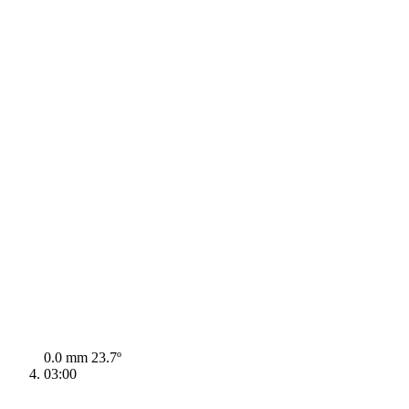
0.0 mm
23.7º
03:00