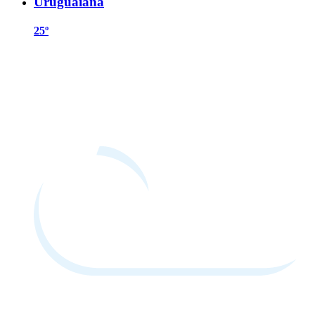
Uruguaiana
25º