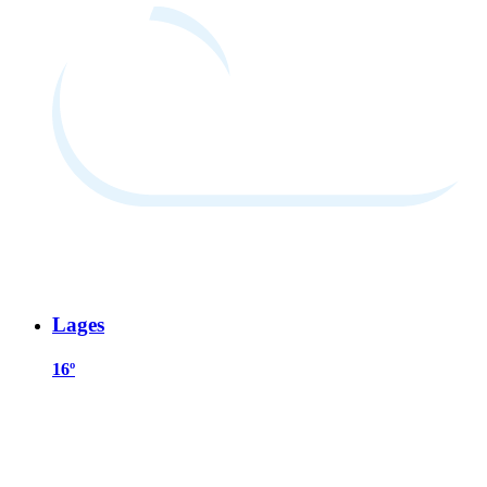
Lages
16º