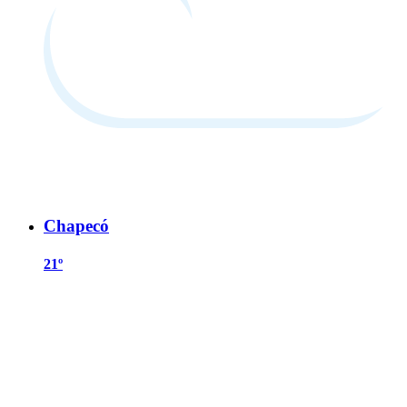
Chapecó
21º