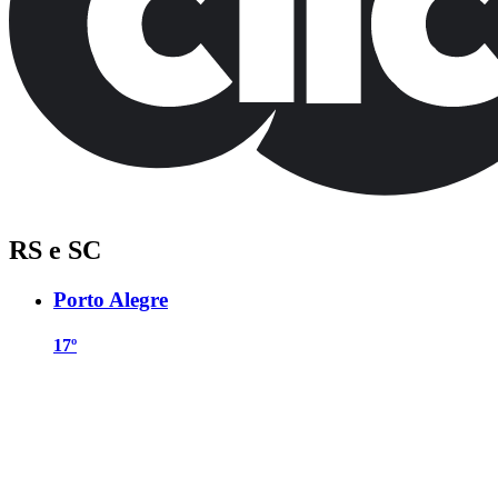
RS e SC
Porto Alegre
17º