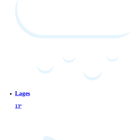
Lages
13º