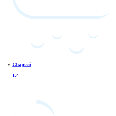
Chapecó
15º