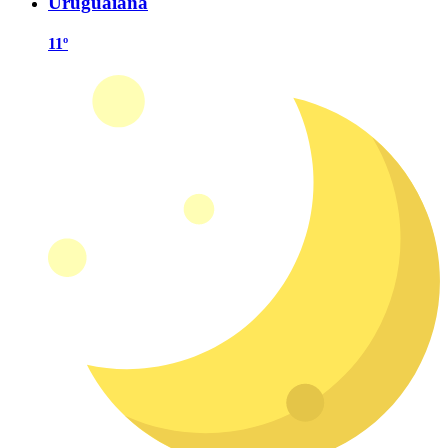
Uruguaiana
11º