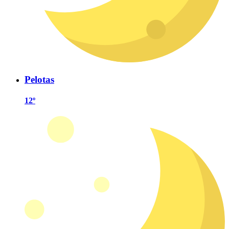
Pelotas
12º