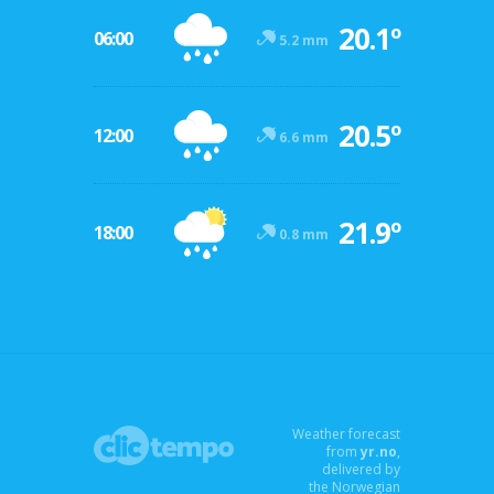
20.1º
06:00
5.2 mm
20.5º
12:00
6.6 mm
21.9º
18:00
0.8 mm
Weather forecast
from
yr.no
,
delivered by
the Norwegian