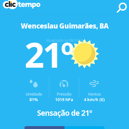
Fonte: CLIMATEMPO METEOROLOGIA
Wenceslau Guimarães, BA
21º
Atualizado às 09:15:16
Umidade
Pressão
Ventos
81%
1019 hPa
4 km/h
(E)
Sensação de 21º