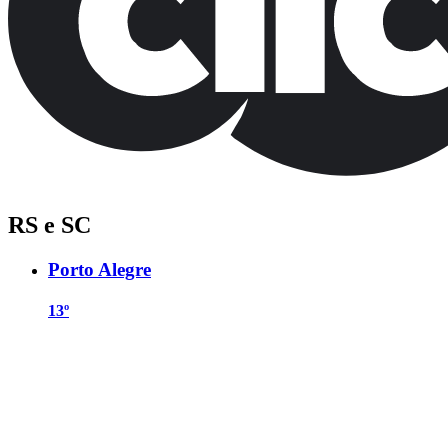
RS e SC
Porto Alegre
13º