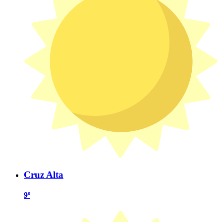
Cruz Alta
9º