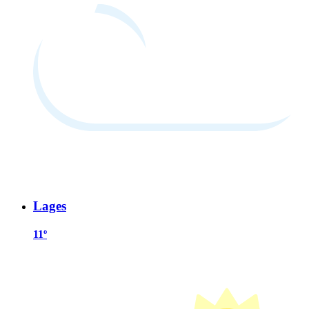
Lages
11º