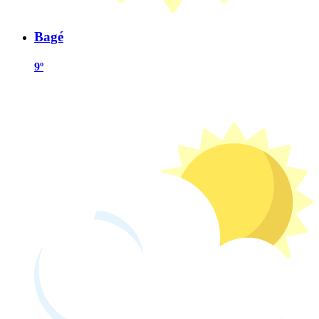
Bagé
9º