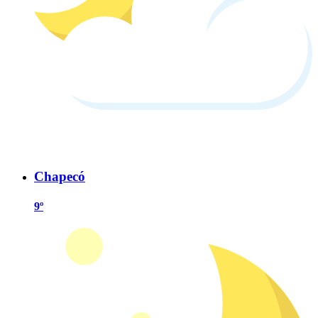
Chapecó
9º