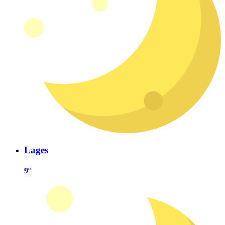
Lages
9º