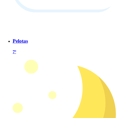
Pelotas
7º