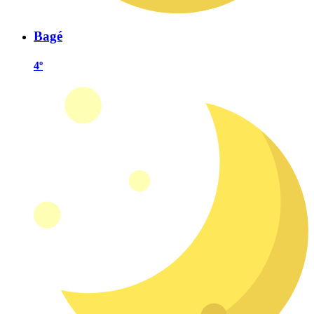
Bagé
4º