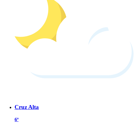
Cruz Alta
6º