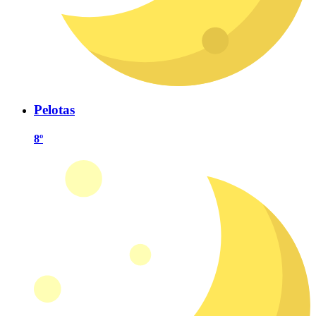
Pelotas
8º