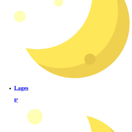
Lages
8º