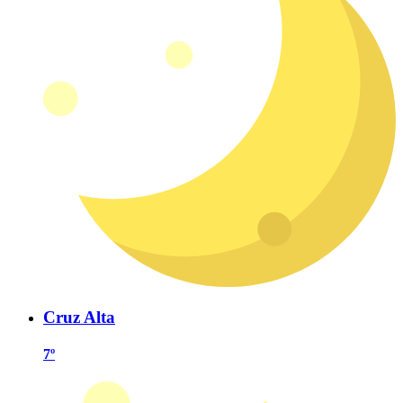
Cruz Alta
7º