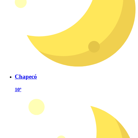
Chapecó
10º