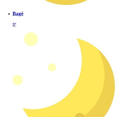
Bagé
5º