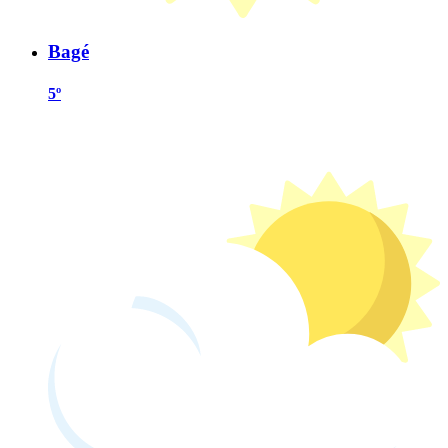
Bagé
5º