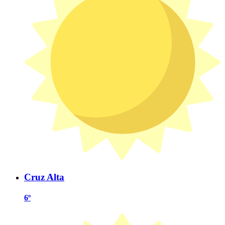
Cruz Alta
6º