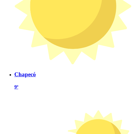
Chapecó
9º