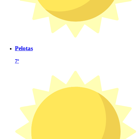
Pelotas
7º