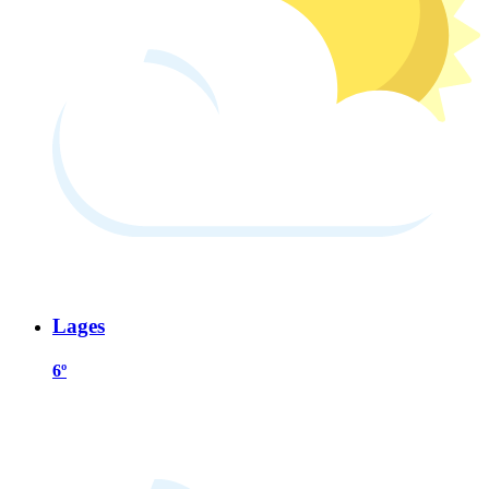
Lages
6º