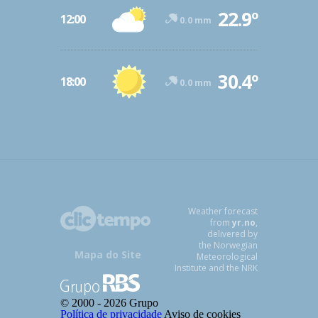
22.9º
12:00
0.0 mm
30.4º
18:00
0.0 mm
Weather forecast
from
yr.no
,
delivered by
the Norwegian
Mapa do Site
Meteorological
Institute and the NRK
© 2000 -
2026 Grupo
Política de privacidade
Aviso de cookies