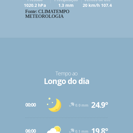
1020.2 hPa
1.3 mm
20 km/h 107.4
Fonte: CLIMATEMPO
METEOROLOGIA
Tempo ao
Longo do dia
24.9º
00:00
0.0 mm
19.8º
06:00
0.1 mm