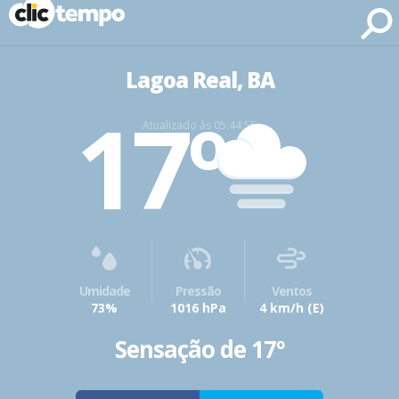
Fonte: CLIMATEMPO METEOROLOGIA
Lagoa Real, BA
17º
Atualizado às 05:44:55
Umidade
Pressão
Ventos
73%
1016 hPa
4 km/h
(E)
Sensação de 17º