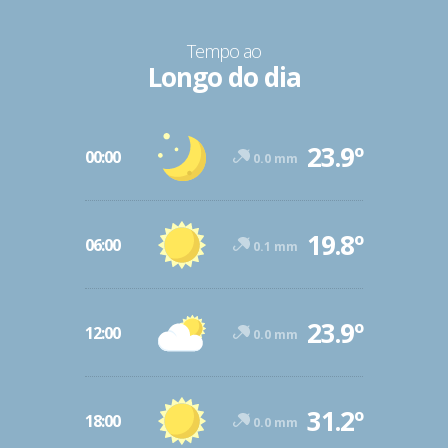
Tempo ao
Longo do dia
23.9º
00:00
0.0 mm
19.8º
06:00
0.1 mm
23.9º
12:00
0.0 mm
31.2º
18:00
0.0 mm