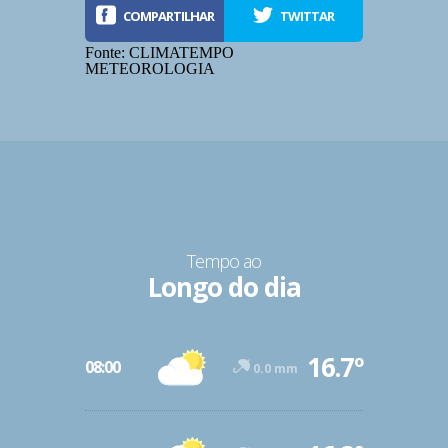
COMPARTILHAR
TWITTAR
Fonte: CLIMATEMPO
METEOROLOGIA
Tempo ao
Longo do dia
-12º
16.7º
47º
08:00
0.0 mm