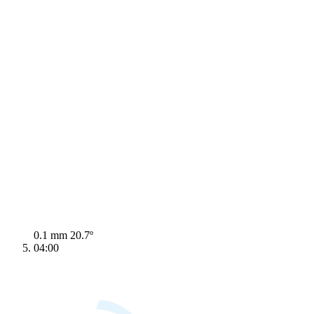
0.1 mm
20.7º
04:00