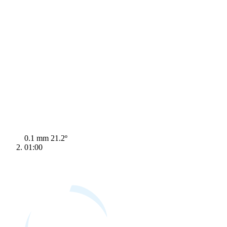
0.1 mm
21.2º
01:00