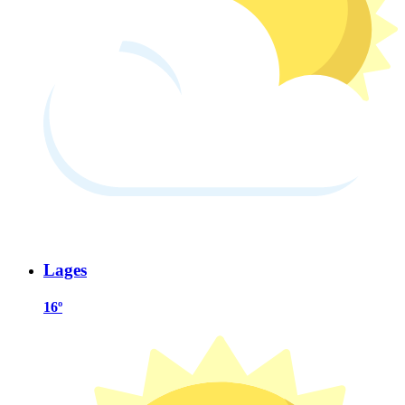
Lages
16º