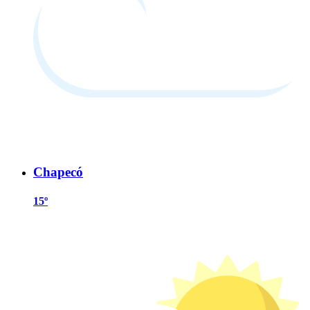
Chapecó
15º