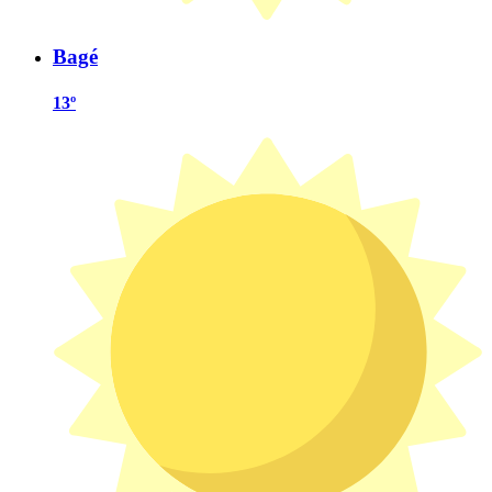
Bagé
13º