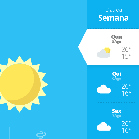
Dias da
Semana
Qua
5 Ago
26º
15º
Qui
6 Ago
26º
16º
Sex
7 Ago
26º
16º