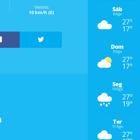
Ventos
Sáb
10 km/h
(E)
8 Ago
27º
17º
Dom
9 Ago
27º
17º
Seg
10 Ago
27º
19º
a
Ter
11 Ago
27º