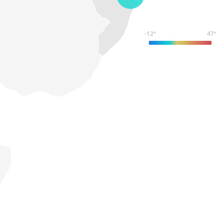
-12º
47º