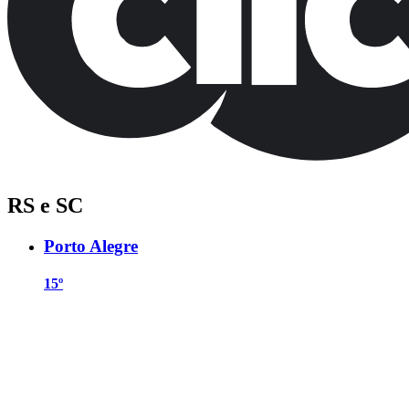
RS e SC
Porto Alegre
15º