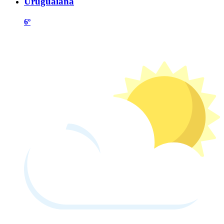
Uruguaiana
6º