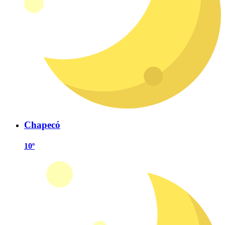
Chapecó
10º