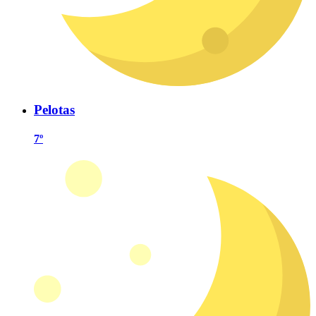
Pelotas
7º