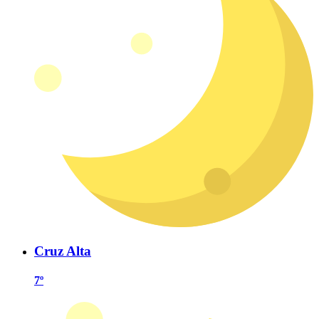
Cruz Alta
7º