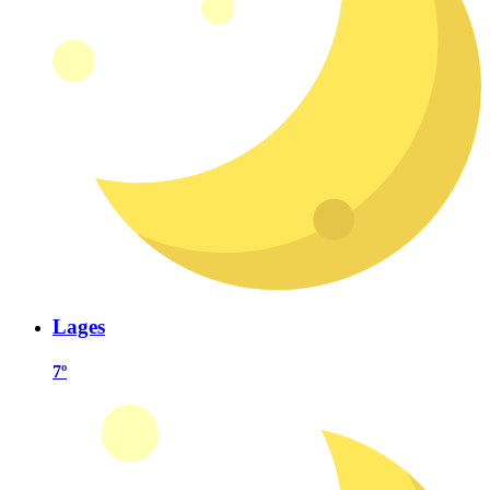
Lages
7º