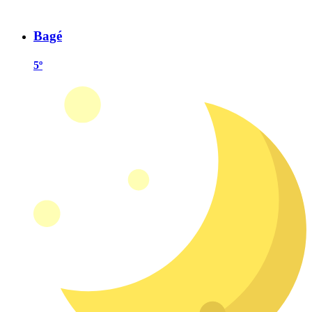
Bagé
5º