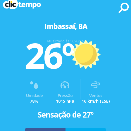
Fonte: CLIMATEMPO METEOROLOGIA
Imbassaí, BA
26º
Atualizado às 16:43:19
Umidade
Pressão
Ventos
78%
1015 hPa
16 km/h
(ESE)
Sensação de 27º