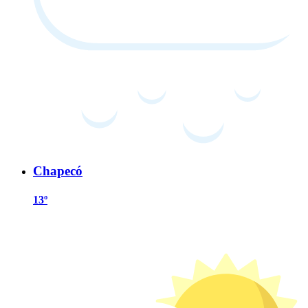
Chapecó
13º