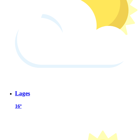
Lages
16º