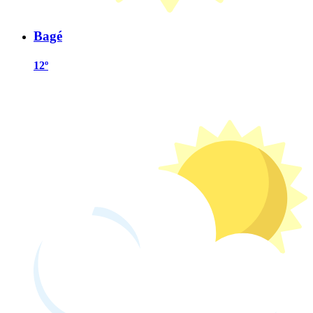
Bagé
12º