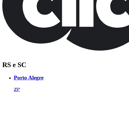
RS e SC
Porto Alegre
25º