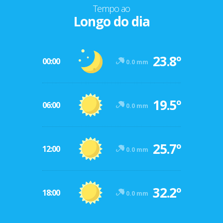
Tempo ao
Longo do dia
23.8º
00:00
0.0 mm
19.5º
06:00
0.0 mm
25.7º
12:00
0.0 mm
32.2º
18:00
0.0 mm