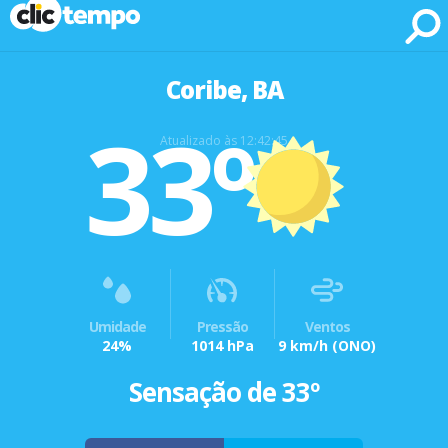
Fonte: CLIMATEMPO METEOROLOGIA
Coribe, BA
33º
Atualizado às 12:42:45
Umidade
Pressão
Ventos
24%
1014 hPa
9 km/h
(ONO)
Sensação de 33º