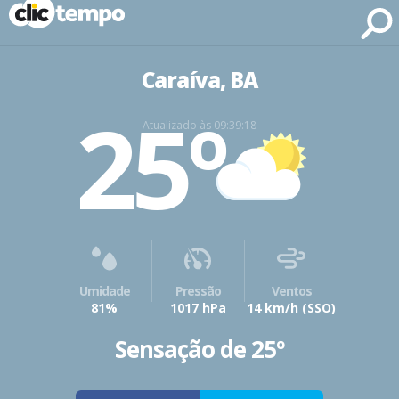
Fonte: CLIMATEMPO METEOROLOGIA
Caraíva, BA
25º
Atualizado às 09:39:18
Umidade
Pressão
Ventos
81%
1017 hPa
14 km/h
(SSO)
Sensação de 25º