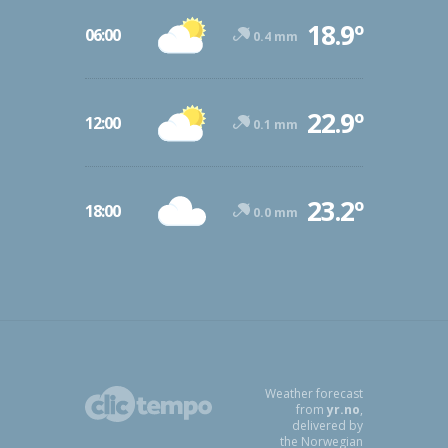
18.9º
06:00
0.4 mm
22.9º
12:00
0.1 mm
23.2º
18:00
0.0 mm
Weather forecast
from
yr.no
,
delivered by
the Norwegian