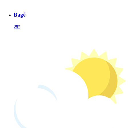
Bagé
25º