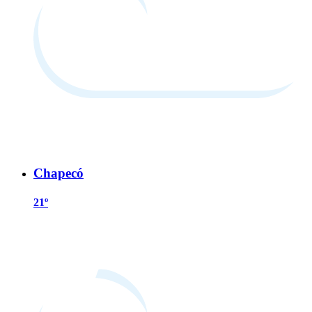
Chapecó
21º