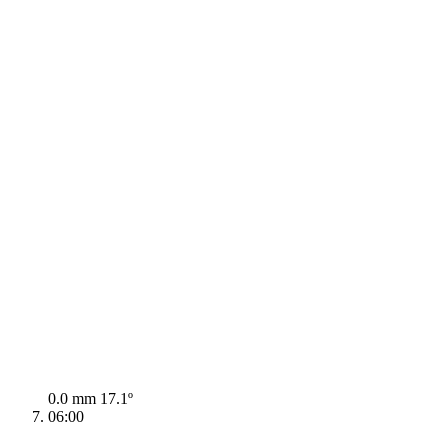
0.0 mm
17.1º
06:00