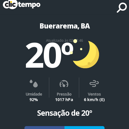
Fonte: CLIMATEMPO METEOROLOGIA
Buerarema, BA
20º
Atualizado às 02:07:46
Umidade
Pressão
Ventos
92%
1017 hPa
6 km/h
(E)
Sensação de 20º