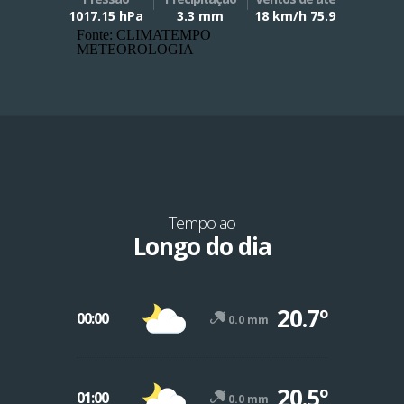
1017.15 hPa
3.3 mm
18 km/h 75.9
Fonte: CLIMATEMPO
METEOROLOGIA
Tempo ao
Longo do dia
20.7º
00:00
0.0 mm
20.5º
01:00
0.0 mm