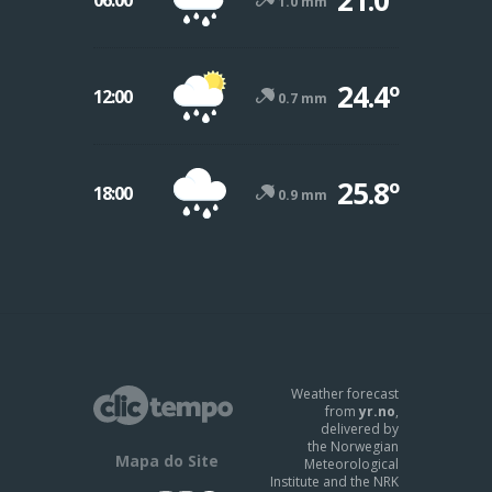
1.0 mm
24.4º
12:00
0.7 mm
25.8º
18:00
0.9 mm
Weather forecast
from
yr.no
,
delivered by
the Norwegian
Mapa do Site
Meteorological
Institute and the NRK