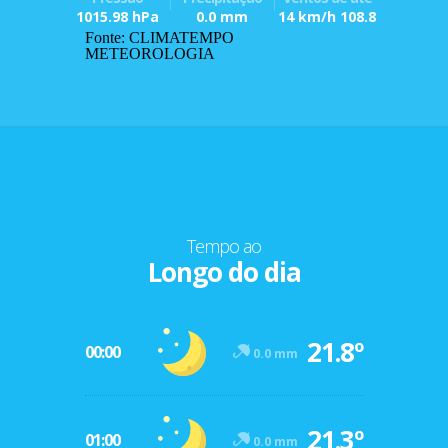
1015.98 hPa
0.0 mm
14 km/h 108.8
Fonte: CLIMATEMPO
METEOROLOGIA
Tempo ao
Longo do dia
21.8º
00:00
0.0 mm
21.3º
01:00
0.0 mm