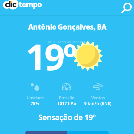
Fonte: CLIMATEMPO METEOROLOGIA
Antônio Gonçalves, BA
19º
Atualizado às 06:23:00
Umidade
Pressão
Ventos
75%
1017 hPa
9 km/h
(ENE)
Sensação de 19º